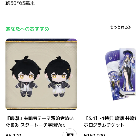
約50*65毫米
もっと見る
あなたへのおすすめ
『鳴潮』共鳴者テーマ漂泊者ぬいぐるみ スタートーチ学園Ver.
【3.4】-1特典 鳴潮 共鳴者テ
『鳴潮』共鳴者テーマ漂泊者ぬい
【3.4】-1特典 鳴潮 共
ぐるみ スタートーチ学園Ver.
ホログラムチケット
¥
5,170
¥
150,000