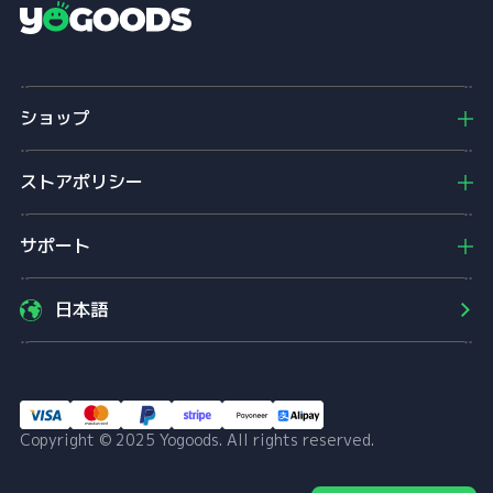
Y
o
g
o
ショップ
o
d
s
ストアポリシー
サポート
日本語
Copyright © 2025 Yogoods. All rights reserved.