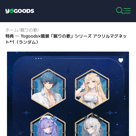
Y
o
g
ホーム
眠りの歌
/
/
o
特典 ─ Yogoods×鳴潮「眠りの歌」シリーズ アクリルマグネッ
o
ト*1（ランダム）
d
s