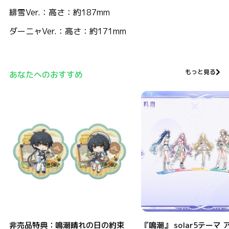
緋雪Ver.：高さ：約187mm
ダーニャVer.：高さ：約171mm
もっと見る
あなたへのおすすめ
非売品特典：鳴潮晴れの日の約束テーマ カップスリーブ
『鳴潮』 solar5テーマ アク
非売品特典：鳴潮晴れの日の約束
『鳴潮』 solar5テーマ