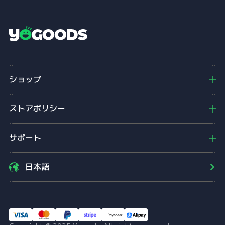
Y
o
g
o
ショップ
o
d
s
ストアポリシー
サポート
日本語