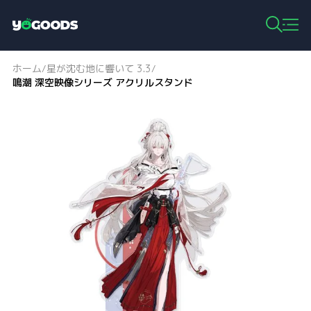
Y
o
g
ホーム
星が沈む地に響いて 3.3
/
/
o
鳴潮 深空映像シリーズ アクリルスタンド
o
d
s