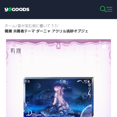
Y
o
g
ホーム
星が沈む地に響いて 3.3
/
/
o
鳴潮 共鳴者テーマ ダーニャ アクリル流砂オブジェ
o
d
s