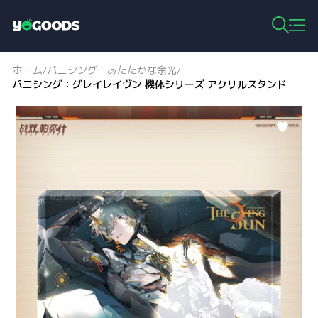
Y
o
g
ホーム
パニシング：あたたかな余光
/
/
o
パニシング：グレイレイヴン 機体シリーズ アクリルスタンド
o
d
s