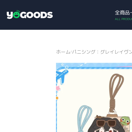
全商品
アカウント
お買い物カゴ
Y
o
g
o
o
d
ホーム
パニシング：グレイレイヴ
/
s