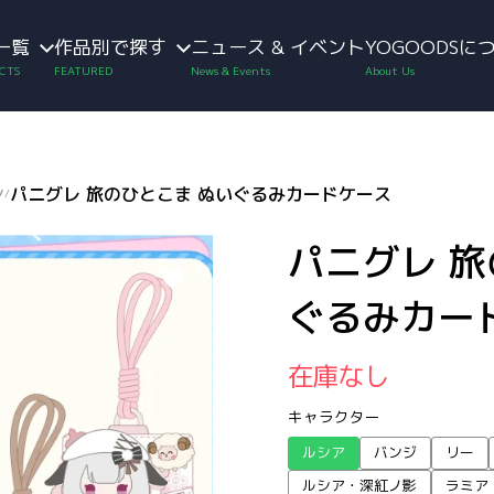
一覧
作品別で探す
ニュース & イベント
YOGOODSに
ン
パニグレ 旅のひとこま ぬいぐるみカードケース
/
パニグレ 旅
ぐるみカー
在庫なし
キャラクター
ルシア
バンジ
リー
ルシア・深紅ノ影
ラミア